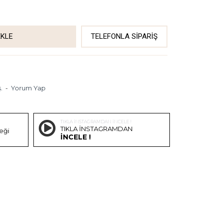
EKLE
TELEFONLA SIPARIŞ
.
-
Yorum Yap
TIKLA İNSTAGRAMDAN İNCELE !
TIKLA İNSTAGRAMDAN
eği
İNCELE !