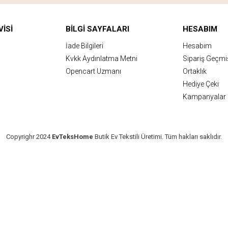
ISI
BILGI SAYFALARI
HESABIM
İade Bilgileri
Hesabım
Kvkk Aydınlatma Metni
Sipariş Geçmi
Opencart Uzmanı
Ortaklık
Hediye Çeki
Kampanyalar
Copyrighr 2024
EvTeksHome
Butik Ev Tekstili Üretimi. Tüm hakları saklıdır.