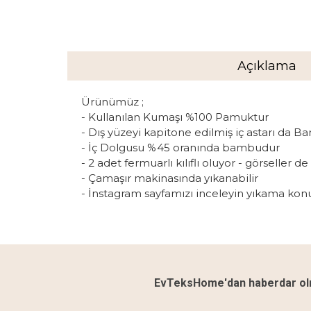
Açıklama
Ürünümüz ;
- Kullanılan Kumaşı %100 Pamuktur
- Dış yüzeyi kapitone edilmiş iç astarı da 
- İç Dolgusu %45 oranında bambudur
- 2 adet fermuarlı kılıflı oluyor - görseller 
- Çamaşır makinasında yıkanabilir
- İnstagram sayfamızı inceleyin yıkama kon
EvTeksHome'dan haberdar olm